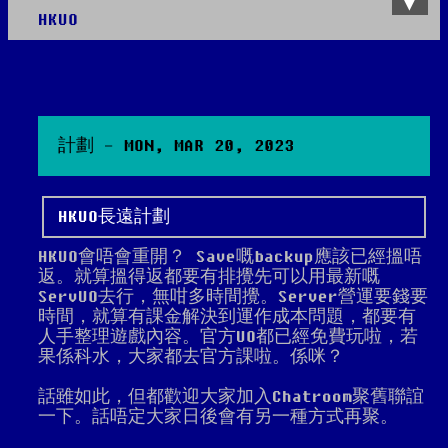
HKUO
About
Roadmap
Videos
Chatroom
計劃 - MON, MAR 20, 2023
HKUO長遠計劃
HKUO會唔會重開？ Save嘅backup應該已經搵唔
返。就算搵得返都要有排攪先可以用最新嘅
ServUO去行，無咁多時間攪。Server營運要錢要
時間，就算有課金解決到運作成本問題，都要有
人手整理遊戲內容。官方UO都已經免費玩啦，若
果係科水，大家都去官方課啦。係咪？
話雖如此，但都歡迎大家加入Chatroom聚舊聯誼
一下。話唔定大家日後會有另一種方式再聚。