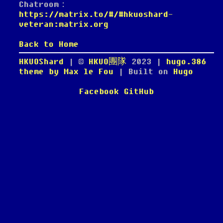
Chatroom：
https://matrix.to/#/#hkuoshard-
veteran:matrix.org
Back to Home
HKUOShard
| ©
HKUO團隊
2023
|
hugo.386
theme by Max le Fou
| Built on
Hugo
Facebook
GitHub